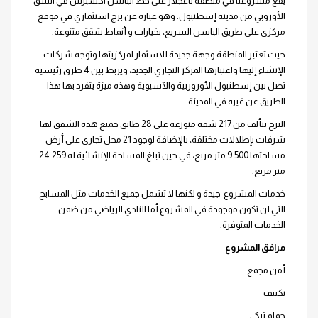
يقع مشروعنا في منطقة باغجلار على خط الباسن اكسبرس في الشق
الأوروبي من مدينة إسطنبول. وهو عبارة عن برج استثماري في موقع
مركزي على طريق الباسن السريع، بخيارات و أنماط شقق متنوعة.
حيث تعتبر المنطقة وجهة جديدة للاسثمار لمركزيتها وتوجه شركات
الإنشاء إليها واعتبارها المركز التجاري الجديد، ويربط بين 4 طرق رئيسية
تصل بين إسطنبول الأوروربية والآسيوية وهذه ميزة يتفرد بها هذا
الطريق عن غيره في المدينة.
البرج يتألف من 217 شقة متوزعة على 28 طابق جميع هذه الشقق لها
شرفات بإطلالات مختلفة، بالإضافة لوجود 21 محل تجاري على أرض
مساحتها 9.500 متر مربع، في حين تبلغ المساحة الإنشائية له 24.259
متر مربع.
خدمات المشروع جيدة و لكنها لا تشمل جميع الخدمات مثل المسابح
التي لن تكون موجودة في المشروع أما النادي الرياضي من ضمن
الخدمات المتوفرة.
مرافق المشروع
أمن مجمع
تكييف
حمام تركي