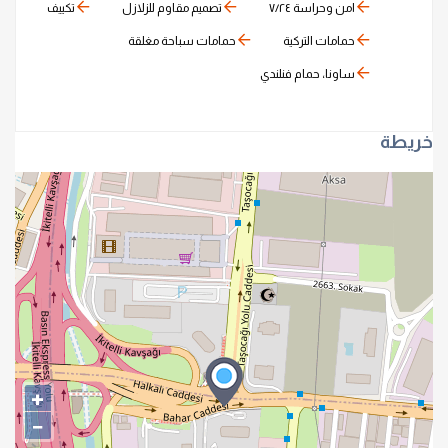
امن وحراسة ٧/٢٤
تصميم مقاوم للزلازل
تكييف
حمامات التركية
حمامات سباحة مغلقة
ساونا، حمام فنلندي
خريطة
+
−