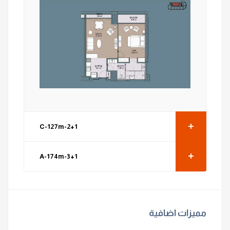
2+1-C-127m
3+1-A-174m
مميزات اضافية