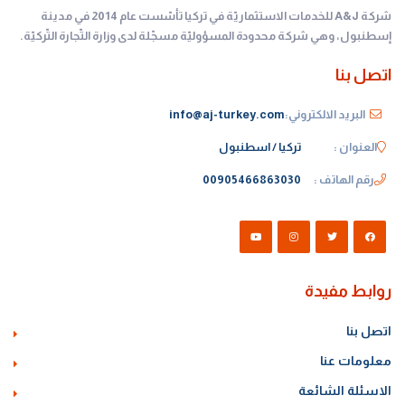
شركة A&J للخدمات الاستثماريّة في تركيا تأسّست عام 2014 في مدينة
إسطنبول، وهي شركة محدودة المسؤوليّة مسجّلة لدى وزارة التّجارة التّركيّة.
اتصل بنا
البريد الالكتروني:
info@aj-turkey.com
العنوان :
تركيا / اسطنبول
رقم الهاتف :
00905466863030
روابط مفيدة
اتصل بنا
معلومات عنا
الاسئلة الشائعة