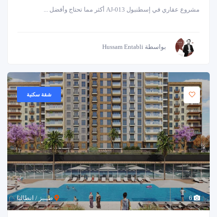
مشروع عقاري في إسطنبول AJ-013 أكثر مما تحتاج وأفضل ...
بواسطة Hussam Entabli
شقة سكنية
6
طيبيز / انطاليا