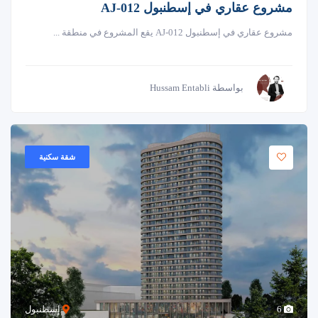
مشروع عقاري في إسطنبول AJ-012
مشروع عقاري في إسطنبول AJ-012 يقع المشروع في منطقة ...
بواسطة Hussam Entabli
شقة سكنية
6
إسطنبول