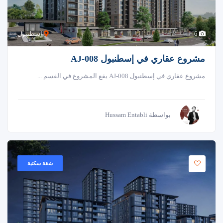
6
إسطنبول
مشروع عقاري في إسطنبول AJ-008
مشروع عقاري في إسطنبول AJ-008 يقع المشروع في القسم ...
بواسطة Hussam Entabli
شقة سكنية