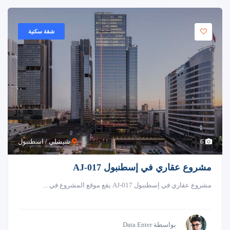
شقة سكنية
6
شيشلي / اسطنبول
مشروع عقاري في إسطنبول AJ-017
مشروع عقاري في إسطنبول AJ-017 يقع موقع المشروع في ...
بواسطة Data Enter