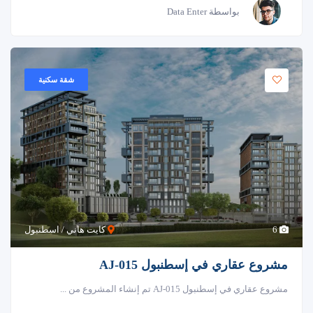
بواسطة Data Enter
شقة سكنية
6
كايت هاني / اسطنبول
مشروع عقاري في إسطنبول AJ-015
مشروع عقاري في إسطنبول AJ-015 تم إنشاء المشروع من ...