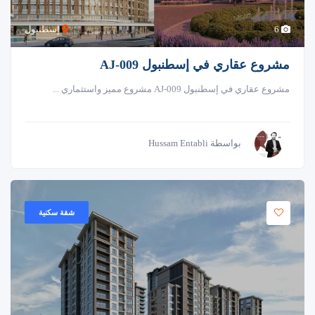
6
إسطنبول
مشروع عقاري في إسطنبول AJ-009
مشروع عقاري في إسطنبول AJ-009 مشروع مميز واستثماري ...
بواسطة Hussam Entabli
شقة سكنية