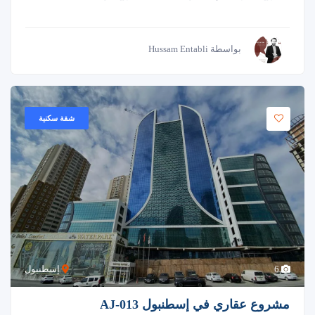
بواسطة Hussam Entabli
شقة سكنية
6
إسطنبول
مشروع عقاري في إسطنبول AJ-013