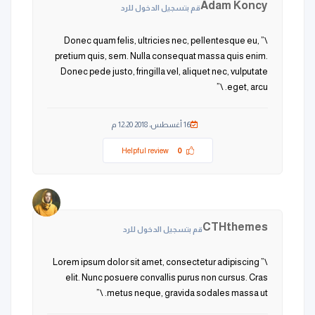
Adam Koncy
قم بتسجيل الدخول للرد
\” Donec quam felis, ultricies nec, pellentesque eu,
pretium quis, sem. Nulla consequat massa quis enim.
Donec pede justo, fringilla vel, aliquet nec, vulputate
eget, arcu. \”
16 أغسطس، 2018 12:20 م
Helpful review
0
CTHthemes
قم بتسجيل الدخول للرد
\” Lorem ipsum dolor sit amet, consectetur adipiscing
elit. Nunc posuere convallis purus non cursus. Cras
metus neque, gravida sodales massa ut. \”