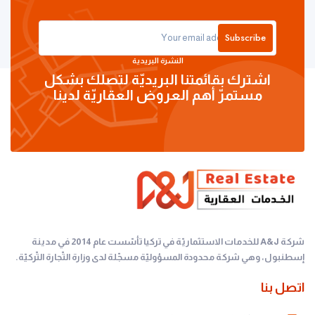
Subscribe
النشرة البريدية
اشترك بقائمتنا البريديّة لتصلك بشكل
مستمرّ أهم العروض العقاريّة لدينا
شركة A&J للخدمات الاستثماريّة في تركيا تأسّست عام 2014 في مدينة
إسطنبول، وهي شركة محدودة المسؤوليّة مسجّلة لدى وزارة التّجارة التّركيّة.
اتصل بنا