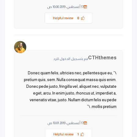
17 أغسطس، 2019 10:00 ص
Helpful review
0
CTHthemes
قم بتسجيل الدخول للرد
\” Donec quam felis, ultricies nec, pellentesque eu,
pretium quis, sem. Nulla consequat massa quis enim.
Donec pede justo, fringilla vel, aliquet nec, vulputate
eget, arcu. In enim justo, rhoncus ut, imperdiet a,
venenatis vitae, justo. Nullam dictum felis eu pede
mollis pretium. \”
17 أغسطس، 2019 10:01 ص
Helpful review
1