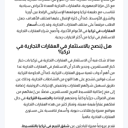
مع كل مزايا الجمهورية، فالعقارات التجارية المعدة لأغراض سياحية
تتناسب مع طبيعة تركيا وموقعها الإستراتيجي الرابط بين أوربا
والشرق الأوسط، كما أن كثرة الإقبال عليها لمختلف الأهداف، جعل
الطلب مرتفعاً على مختلف العقارات التجارية، وقد زادت
أسعار
العقارات في تركيا
في الأعوام الأخيرة، وأصبح شراء العقارات التجارية
للاستثمار في تركيا من أكثر الخيارات ربحية.
هل يُنصح بالاستثمار في العقارات التجارية في
تركيا؟
مما لا شك فيه أن الاستثمار في العقارات التجارية في تركيا بات خيارَ
كبارِ المستثمرين، وجدير بالذكر أن الاستثمار في العقارات التجارية غدا
من أهم أدوات تنمية سوق العقارات التركية، كما أن الحكومة التركية
سنّت قوانين تشجع على هذا النوع من النشاطات التجارية، وذلك عن
طريق تسهيل شرائهم للعقارات وتخفيض الإجراءات الروتينية، إضافة
إلى منح إمكانية التقسيط المريح للمستثمرين، فضلاً عن إعفائهم من
بعض الضرائب جزئياً وكلياً، ومنحهم الإقامة و
الجنسية التركية
في حال
تملكهم عقاراً بقيمة معينة، وتمتاز كثير من هذه العقارات التجارية
بمواقع مميزة وإطلالات حيوية، وأسعار تنافسية على مستوى
العقارات الفاخرة عالمياً.
نقدم عروضاً مميزة للباحثين عن
شقق للبيع في تركيا بالتقسيط
،