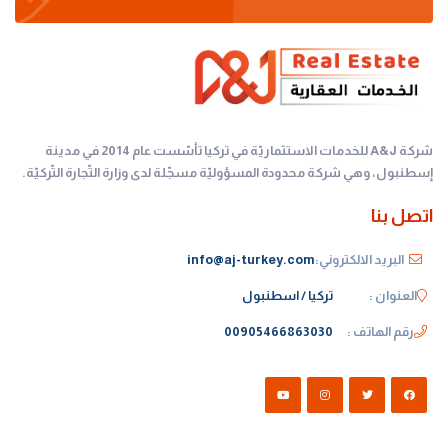
شركة A&J للخدمات الاستثماريّة في تركيا تأسّست عام 2014 في مدينة
إسطنبول، وهي شركة محدودة المسؤوليّة مسجّلة لدى وزارة التّجارة التّركيّة.
اتصل بنا
البريد الالكتروني:
info@aj-turkey.com
العنوان :
تركيا / اسطنبول
رقم الهاتف :
00905466863030