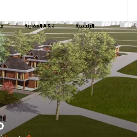
الرئيسية
A & J العقارية
مش
م