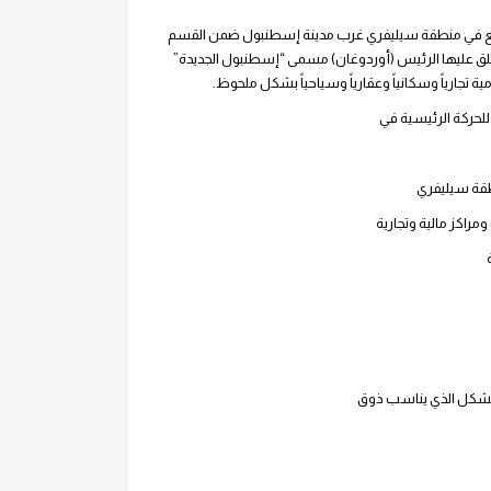
ركة A&J للخدمات الإستثمارية مشروع سيليفري 1 الواقع في منطقة سيليفري غرب مدينة إسطنبول ضمن القسم
 أطلق عليها الرئيس (أوردوغان) مسمى “إسطنبول الجديدة”
جارياً وسكانياً وعقارياً وسياحياً بشكل ملحوظ.
للحركة الرئيسية في
طقة سيليفري
راكز مالية وتجارية
 بالشكل الذي يناسب ذوق