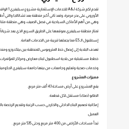
تقدم لكم ش
الأوروبي على بحر مرمرة، وتعد ثاني أكبر منطقة بعد تشاتالجا والتي
وهي من أهم الأماكن السياحية في فصل الصيف، وهي منطقة متنامية ت
تمتاز منطقة سيليفري بموقعها على الطريق السريع الذي يعد شرياناً 
إسطنبول الـ E5 مما يجعلها قريبة من الخدمات العامة.
تهدف البلدية إلى إيصال خط المتروبوس للمنطقة بين بيلكدوزو ومن
خطط مستقبلية من بلدية اسطنبول لبناء معارض ومراكز للمؤتمرات وم
وخدمات صحية وتعليم وجامعات من بينها جامعة سيليفري الحكومية
مميزات المشروع
يقع المشروع على أرض مساحة 43 ألف متر مربع.
الطابو (صك) مستقل لكل قطعة.
إمكانية تصميم البناء الداخلي والخارجي حسب الرغبة وتقديم الرخصة
العميل.
تبدأ مساحات الأراضي من 400 متر مربع وحتى 535 متر مربع .