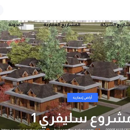
اريع الشركة
المشاريع العقارية
المدونة
أراضي إعمارية
شروع سليفري 1