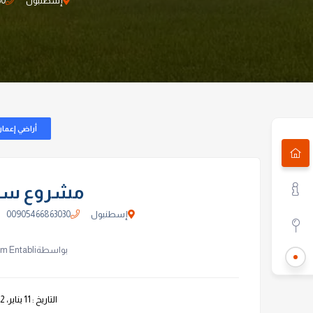
إسطنبول
30
أراضي إعمار
مشروع سلي
إسطنبول
00905466863030
بواسطةHussam Entabli
التاريخ : 11 يناير، 2022