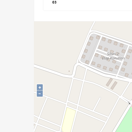
03
+
−