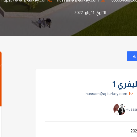
https://www.aj-turkey.com
hussam@aj-turkey.com
009054668630
التاريخ : 11 يناير، 2022
ية
فري 1
hussam@aj-turkey.com