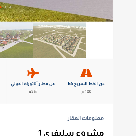
عن الخط السريع E5
عن مطار أتاتورك الدولي
400 م
65 كم
معلومات العقار
مشروع سليفري 1